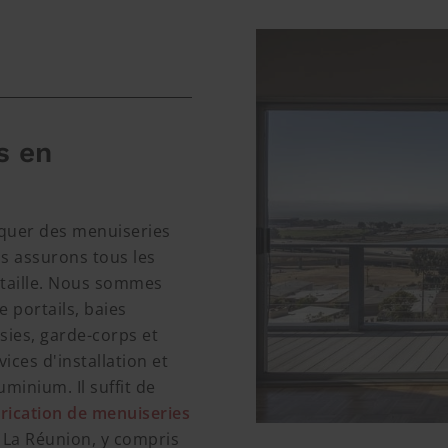
s en
riquer des menuiseries
s assurons tous les
 taille. Nous sommes
 portails, baies
usies, garde-corps et
ces d'installation et
minium. Il suffit de
rication de menuiseries
 La Réunion, y compris