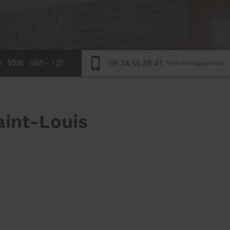
h
VEN
08h - 12h
09 74 56 88 41
*Prix d'un appel local
aint-Louis