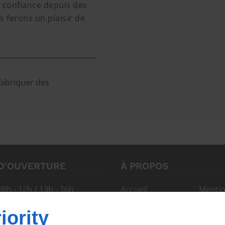
t confiance depuis des
 ferons un plaisir de
fabriquer des
D'OUVERTURE
À PROPOS
08h - 12h / 13h - 16h
Accueil
Mentio
 12h
Contactez-nous
Plan du
iority