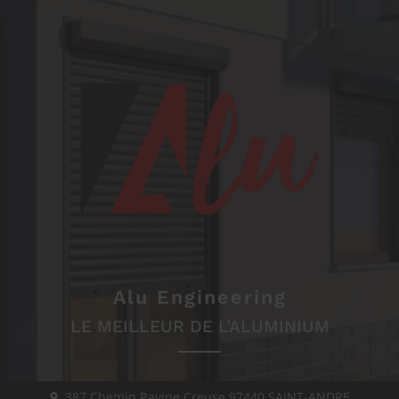
Alu Engineering
LE MEILLEUR DE L’ALUMINIUM
387 Chemin Ravine Creuse
97440
SAINT-ANDRE