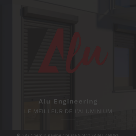
Alu Engineering
LE MEILLEUR DE L’ALUMINIUM
387 Chemin Ravine Creuse
97440
SAINT-ANDRE